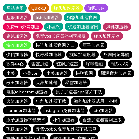
网站地图
QuickQ
旋风加速度器
旋风加速
坚果加速器
tiktok加速器
狗急加速器官网
免费vqn外网加速
小蓝鸟
优途加速器官网
风驰加速器
旋风加速器
免费vps加速器外网苹果版
旋风加速度器
快连加速器
快连加速器官网入口
原子加速器
快鸭加速器
快柠檬加速器
旋风加速度器
外网网址导航
软件中心
雷霆加速
狂飙加速器
哔咔漫画
瑞乐小说
小美
小美vpn
小美加速器
快鸭官网
黑洞官方加速器
猴王加速器
大象加速器
暴雪加速器
电报telegeram加速器
原子加速器app官方下载
火箭加速器
猎豹加速器下载
海外加速器试用一小时
hammer加速器
instagram免费加速器
toto加速器
原子加速器下载安卓
小牛加速器
香蕉加速器官网正版
飞跃加速器
暴雪vp永久免费加速器下载官网
海外加速器七天试用
黑洞加速npv官网下载