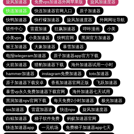
旋风加速器
免费vps加速器外网苹果版
旋风加速度器
快连加速器
快连加速器官网入口
原子加速器
快鸭加速器
快柠檬加速器
旋风加速度器
外网网址导航
软件中心
雷霆加速
狂飙加速器
哔咔漫画
小美
小美vpn
小美加速器
快鸭官网
黑洞官方加速器
猴王加速器
大象加速器
暴雪加速器
电报telegeram加速器
原子加速器app官方下载
火箭加速器
猎豹加速器下载
海外加速器试用一小时
hammer加速器
instagram免费加速器
toto加速器
原子加速器下载安卓
香蕉加速器官网正版
飞跃加速器
暴雪vp永久免费加速器下载官网
海外加速器七天试用
黑洞加速npv官网下载
每天免费2小时加速器
极光加速器
ios加速器
雷霆加器速
快连npv
旋风加速度器
白鲸加速器
梯子软件免费
蚂蚁加速器官网
快连加速器app
一元机场
免费梯子加速器app七天