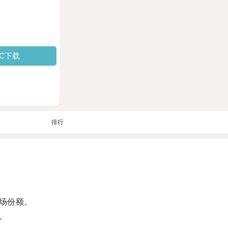
PC下载
排行
场份额。
。