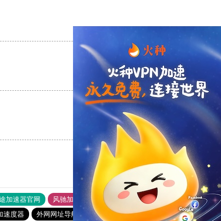
支持
[0]
反对
[0]
支持
[0]
反对
[0]
支持
[0]
反对
[0]
途加速器官网
风驰加速器
旋风加速器
加速度器
外网网址导航
软件中心
雷霆加速
狂飙加速器